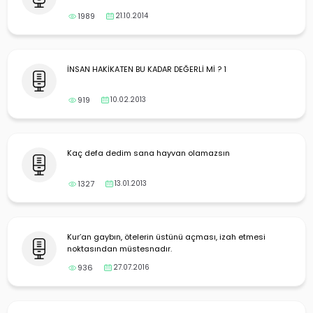
1989
21.10.2014
İNSAN HAKİKATEN BU KADAR DEĞERLİ Mİ ? 1
919
10.02.2013
Kaç defa dedim sana hayvan olamazsın
1327
13.01.2013
Kur’an gaybın, ötelerin üstünü açması, izah etmesi
noktasından müstesnadır.
936
27.07.2016