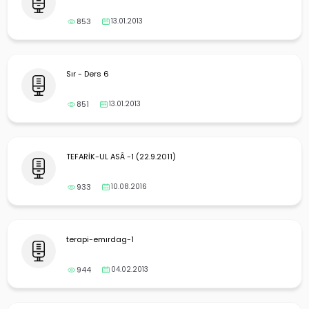
853
13.01.2013
Sır - Ders 6
851
13.01.2013
TEFARİK-UL ASÂ -1 (22.9.2011)
933
10.08.2016
terapi-emırdag-1
944
04.02.2013