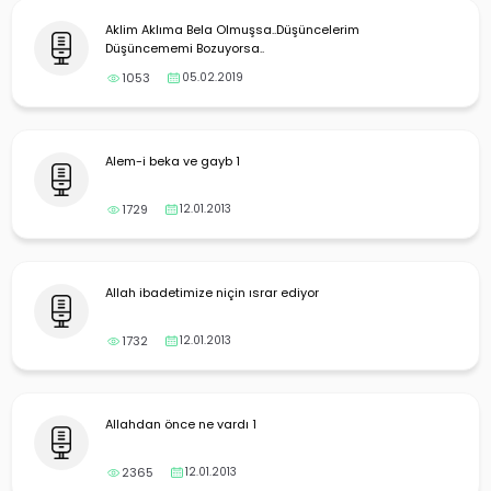
Aklim Aklıma Bela Olmuşsa..Düşüncelerim
Düşüncememi Bozuyorsa..
1053
05.02.2019
Alem-i beka ve gayb 1
1729
12.01.2013
Allah ibadetimize niçin ısrar ediyor
1732
12.01.2013
Allahdan önce ne vardı 1
2365
12.01.2013