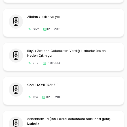
Allahın zıddı niye yok
1652
12.01.2013
Büyük Zatların Gelecekten Verdiği Haberler Bazan
Neden Çıkmıyor
1282
13.01.2013
CAMİİ KONFERANSI 1
1124
02.05.2013
cehennem -4 (1994 dersi cehennem hakkında geniş
izahat)