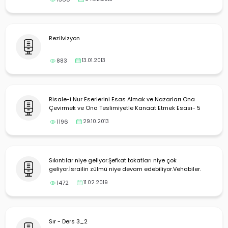
Rezilvizyon
883
13.01.2013
Risale-i Nur Eserlerini Esas Almak ve Nazarları Ona
Çevirmek ve Ona Teslimiyetle Kanaat Etmek Esası- 5
1196
29.10.2013
Sıkıntılar niye geliyor.Şefkat tokatları niye çok
geliyor.İsrailin zülmü niye devam edebiliyor.Vehabiler.
1472
11.02.2019
Sır - Ders 3_2