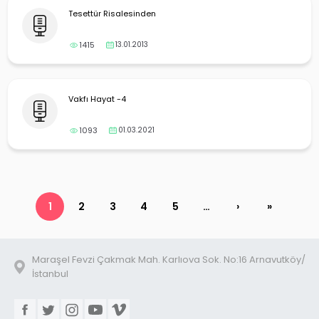
Tesettür Risalesinden
1415
13.01.2013
Vakfı Hayat -4
1093
01.03.2021
1
2
3
4
5
…
›
»
Maraşel Fevzi Çakmak Mah. Karlıova Sok. No:16 Arnavutköy/
İstanbul