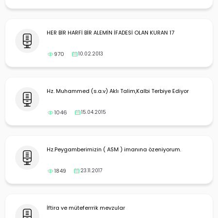
HER BİR HARFİ BİR ALEMİN İFADESİ OLAN KURAN 17
970
10.02.2013
Hz. Muhammed (s.a.v) Aklı Talim,Kalbi Terbiye Ediyor
1046
15.04.2015
Hz.Peygamberimizin ( ASM ) imanına özeniyorum.
1849
23.11.2017
İftira ve müteferrrik mevzular