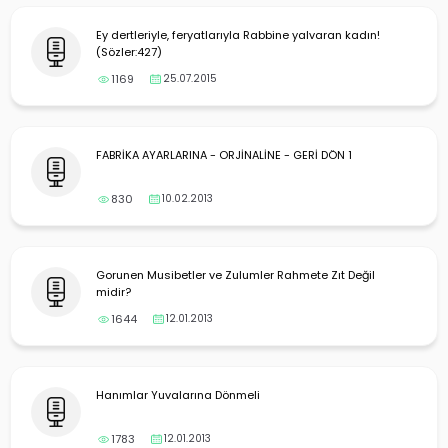
Ey dertleriyle, feryatlarıyla Rabbine yalvaran kadın!
(Sözler:427)
1169
25.07.2015
FABRİKA AYARLARINA - ORJİNALİNE - GERİ DÖN 1
830
10.02.2013
Gorunen Musibetler ve Zulumler Rahmete Zıt Değil
midir?
1644
12.01.2013
Hanımlar Yuvalarına Dönmeli
1783
12.01.2013