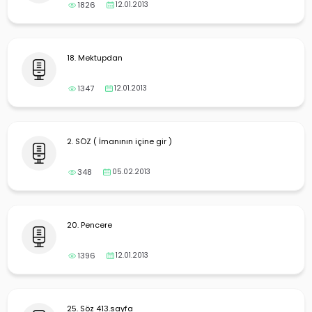
yalar
1826
12.01.2013
18. Mektupdan
1347
12.01.2013
2. SÖZ ( İmanının içine gir )
348
05.02.2013
20. Pencere
1396
12.01.2013
25. Söz 413.sayfa