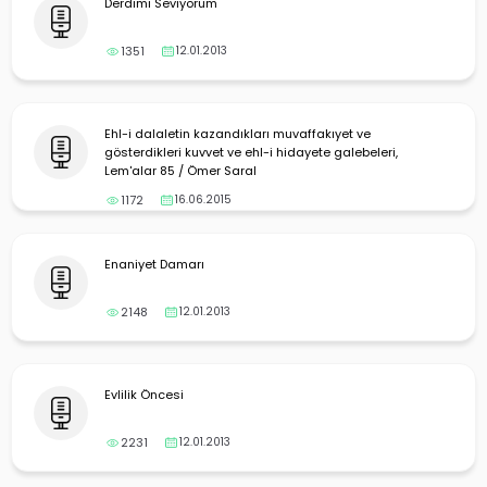
Derdimi Seviyorum
1351
12.01.2013
Ehl-i dalaletin kazandıkları muvaffakıyet ve
gösterdikleri kuvvet ve ehl-i hidayete galebeleri,
Lem'alar 85 / Ömer Saral
1172
16.06.2015
Enaniyet Damarı
2148
12.01.2013
Evlilik Öncesi
2231
12.01.2013