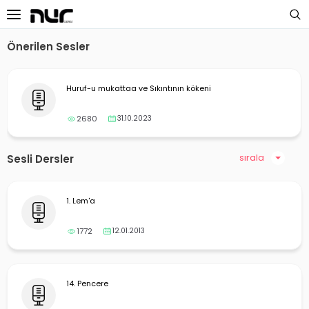
Önerilen Sesler
 Sayfa
Huruf-u mukattaa ve Sıkıntının kökeni
oloji Dersleri
2680
31.10.2023
s Dersleri
 Dersler
sırala
Sesli Dersler
ek Dersleri
1. Lem'a
üntülü Dersler
1772
12.01.2013
i Dersler
imler
14. Pencere