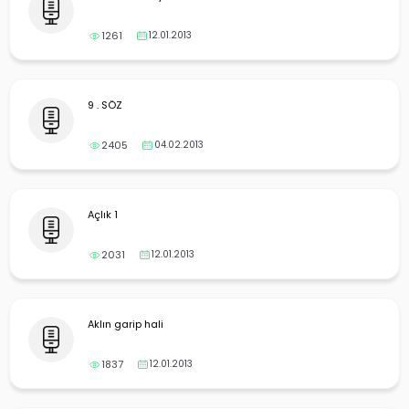
1261
12.01.2013
9 . SÖZ
2405
04.02.2013
Açlık 1
2031
12.01.2013
Aklın garip hali
1837
12.01.2013