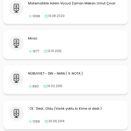
Matematikle Adem Vücud Zaman Mekan..Umut Çınar
1098
13.08.2020
Mirac
1977
12.01.2013
NÜBUVVET - DİN - İMAN ( 9. NOTA )
890
10.02.2013
' OL ' Dedi.. Oldu (Varlık yoktu ki..Kime ol dedi )
1396
30.06.2014