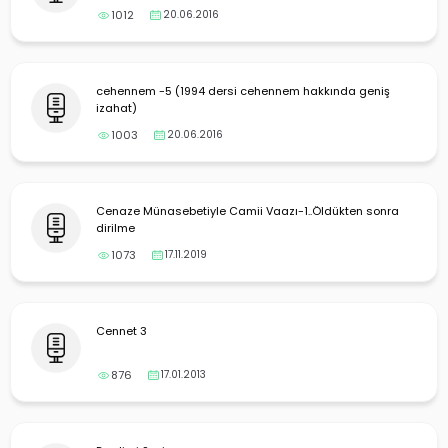
1012
20.06.2016
cehennem -5 (1994 dersi cehennem hakkında geniş
izahat)
1003
20.06.2016
Cenaze Münasebetiyle Camii Vaazı-1..Öldükten sonra
dirilme
1073
17.11.2019
Cennet 3
876
17.01.2013