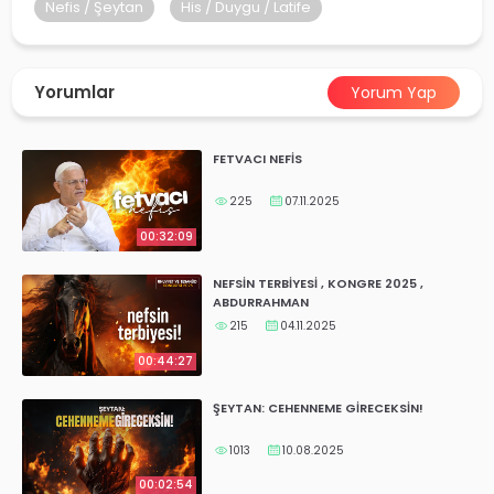
yalar
Nefis / Şeytan
His / Duygu / Latife
Yorumlar
Yorum Yap
FETVACI NEFİS
225
07.11.2025
00:32:09
NEFSİN TERBİYESİ , KONGRE 2025 ,
ABDURRAHMAN
215
04.11.2025
00:44:27
ŞEYTAN: CEHENNEME GİRECEKSİN!
1013
10.08.2025
00:02:54