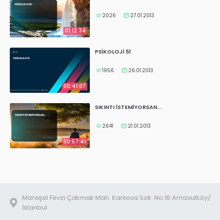
2026
27.01.2013
01:12:34
PSİKOLOJİ 51
1956
26.01.2013
00:41:07
SIKINTI İSTEMİYORSAN...
2641
21.01.2013
00:57:41
Maraşel Fevzi Çakmak Mah. Karlıova Sok. No:16 Arnavutköy/
İstanbul