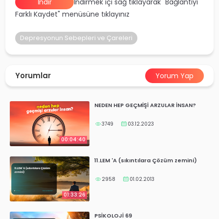
İndir
İndirmek içi sağ tıklayarak "Bağlantıyı
yalar
Farklı Kaydet" menüsüne tıklayınız
Depresyonun Sebepleri ve Çareleri
Yorumlar
Yorum Yap
NEDEN HEP GEÇMİŞİ ARZULAR İNSAN?
3749
03.12.2023
00:04:40
11.LEM 'A (sıkıntılara Çözüm zemini)
2958
01.02.2013
01:33:26
PSİKOLOJİ 69