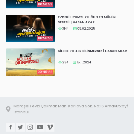
00:56:59
EVDEKİ UYUMSUZLUĞUN EN MÜHİM
SEBEBİ! | HASAN AKAR
3144
05.02.2025
00:56:59
AİLEDE ROLLER BİLİNMEZSE! | HASAN AKAR
294
15.11.2024
00:45:22
Maraşel Fevzi Çakmak Mah. Karlıova Sok. No:16 Arnavutköy/
İstanbul