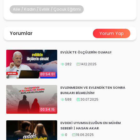
yalar
Aile / Kadın / Evlilik / Çocuk Eğitimi
Yorumlar
Yorum Yap
EVLİLİKTE ÖLÇÜLERİN OLMALI!
282
14.12.2025
00:54:01
EVLENMEDEN VE EVLENDİKTEN SONRA
BUNLARI BİLMELİSİN!
588
30.07.2025
00:54:15
EVDEKİ UYUMSUZLUĞUN EN MÜHİM
SEBEBİ! | HASAN AKAR
0
19.06.2025