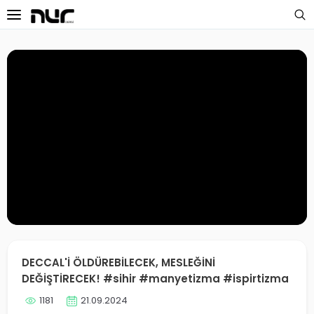
 Sayfa
oloji Dersleri
s Dersleri
 Dersler
ek Dersleri
üntülü Dersler
i Dersler
DECCAL'İ ÖLDÜREBİLECEK, MESLEĞİNİ
DEĞİŞTİRECEK! #sihir #manyetizma #ispirtizma
imler
1181
21.09.2024