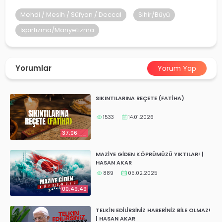
yalar
Mehdi / Mesih / Süfyan / Deccal
Sihir/Büyü
İspirtizma/Manyetizma
Yorumlar
Yorum Yap
SIKINTILARINA REÇETE (FATİHA)
1533
14.01.2026
37:06:__
MAZİYE GİDEN KÖPRÜMÜZÜ YIKTILAR! |
HASAN AKAR
889
05.02.2025
00:49:49
TELKİN EDİLİRSİNİZ HABERİNİZ BİLE OLMAZ!
| HASAN AKAR