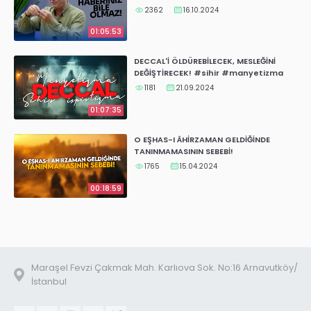
2362
16.10.2024
01:05:53
DECCAL'İ ÖLDÜREBİLECEK, MESLEĞİNİ
DEĞİŞTİRECEK! #sihir #manyetizma
#ispirtizma
1181
21.09.2024
01:07:35
O EŞHAS-I ÂHİRZAMAN GELDİĞİNDE
TANINMAMASININ SEBEBİ!
1765
15.04.2024
00:18:59
Maraşel Fevzi Çakmak Mah. Karlıova Sok. No:16 Arnavutköy/
İstanbul