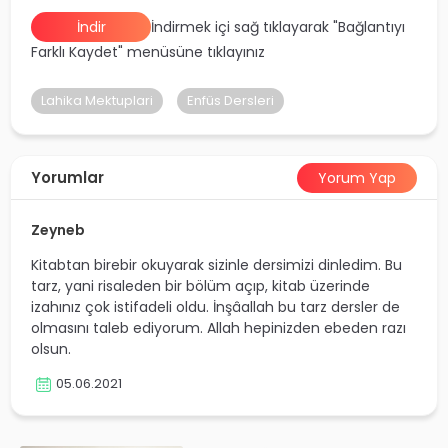
yalar
İndir
İndirmek içi sağ tıklayarak "Bağlantıyı
Farklı Kaydet" menüsüne tıklayınız
Lahika Mektuplari
Enfüs Dersleri
Yorumlar
Yorum Yap
Zeyneb
Kitabtan birebir okuyarak sizinle dersimizi dinledim. Bu
tarz, yani risaleden bir bölüm açıp, kitab üzerinde
izahınız çok istifadeli oldu. İnşâallah bu tarz dersler de
olmasını taleb ediyorum. Allah hepinizden ebeden razı
olsun.
05.06.2021