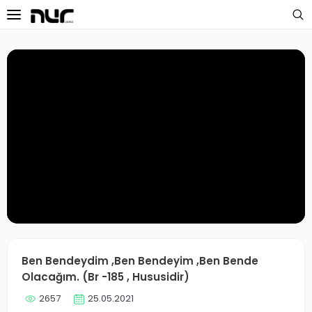
 Sayfa
oloji Dersleri
s Dersleri
 Dersler
ek Dersleri
üntülü Dersler
i Dersler
Ben Bendeydim ,Ben Bendeyim ,Ben Bende
Olacağım. (Br -185 , Hususidir)
imler
2657
25.05.2021