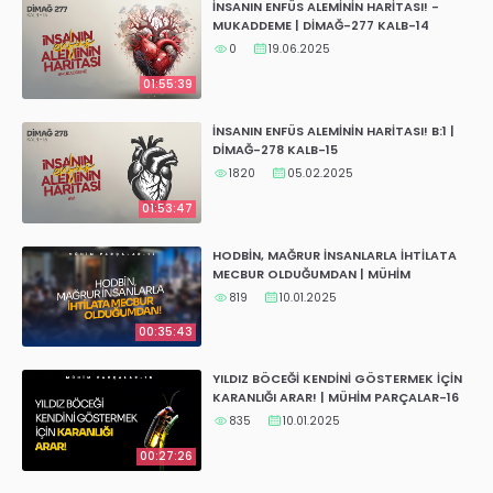
İNSANIN ENFÜS ALEMİNİN HARİTASI! -
MUKADDEME | DİMAĞ-277 KALB-14
0
19.06.2025
01:55:39
İNSANIN ENFÜS ALEMİNİN HARİTASI! B:1 |
DİMAĞ-278 KALB-15
1820
05.02.2025
01:53:47
HODBİN, MAĞRUR İNSANLARLA İHTİLATA
MECBUR OLDUĞUMDAN | MÜHİM
PARÇALAR-17
819
10.01.2025
00:35:43
YILDIZ BÖCEĞİ KENDİNİ GÖSTERMEK İÇİN
KARANLIĞI ARAR! | MÜHİM PARÇALAR-16
835
10.01.2025
00:27:26