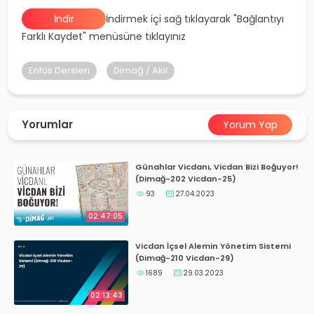
yalar
İndir
İndirmek içi sağ tıklayarak "Bağlantıyı
Farklı Kaydet" menüsüne tıklayınız
Enfüs Dersleri
Dimağ / Akıl
Yorumlar
Yorum Yap
Günahlar Vicdanı, Vicdan Bizi Boğuyor!
(Dimağ-202 Vicdan-25)
93
27.04.2023
02:47:05
Vicdan İçsel Alemin Yönetim Sistemi
(Dimağ-210 Vicdan-29)
1689
29.03.2023
02:13:43