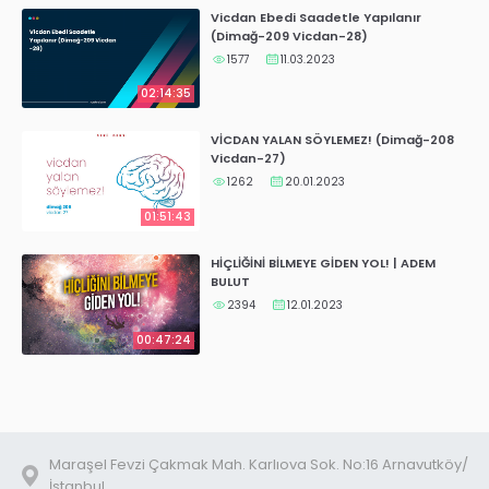
Vicdan Ebedi Saadetle Yapılanır
(Dimağ-209 Vicdan-28)
1577
11.03.2023
02:14:35
VİCDAN YALAN SÖYLEMEZ! (Dimağ-208
Vicdan-27)
1262
20.01.2023
01:51:43
HİÇLİĞİNİ BİLMEYE GİDEN YOL! | ADEM
BULUT
2394
12.01.2023
00:47:24
Maraşel Fevzi Çakmak Mah. Karlıova Sok. No:16 Arnavutköy/
İstanbul