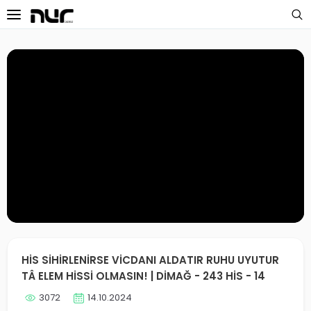
 Sayfa
oloji Dersleri
s Dersleri
 Dersler
ek Dersleri
üntülü Dersler
i Dersler
HİS SİHİRLENİRSE VİCDANI ALDATIR RUHU UYUTUR
TÂ ELEM HİSSİ OLMASIN! | DİMAĞ - 243 HİS - 14
imler
3072
14.10.2024