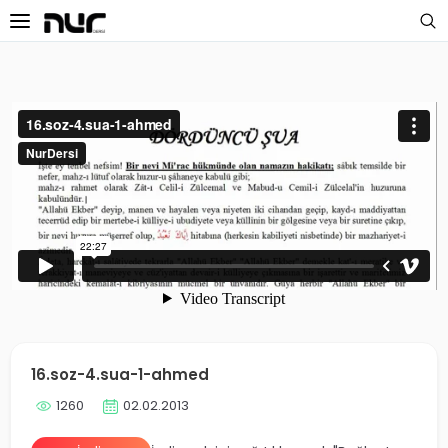
 Sayfa
oloji Dersleri
s Dersleri
 Dersler
ek Dersleri
üntülü Dersler
i Dersler
16.soz-4.sua-1-ahmed
1260
02.02.2013
imler