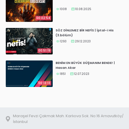
1008
10.08.2025
00:02:54
SÖZ DİNLEMEZ BİR NEFİS | İptal-i His
(3.bölüm)
1293
29.12.2023
00:51:19
BENİM EN BÜYÜK DÜŞMANIM BENDE! |
Hasan Akar
1851
12.07.2023
00:13:13
Maraşel Fevzi Çakmak Mah. Karlıova Sok. No:16 Arnavutköy/
İstanbul