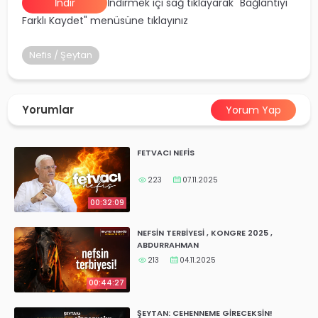
İndir
İndirmek içi sağ tıklayarak "Bağlantıyı
yalar
Farklı Kaydet" menüsüne tıklayınız
Nefis / Şeytan
Yorumlar
Yorum Yap
FETVACI NEFİS
223
07.11.2025
00:32:09
NEFSİN TERBİYESİ , KONGRE 2025 ,
ABDURRAHMAN
213
04.11.2025
00:44:27
ŞEYTAN: CEHENNEME GİRECEKSİN!