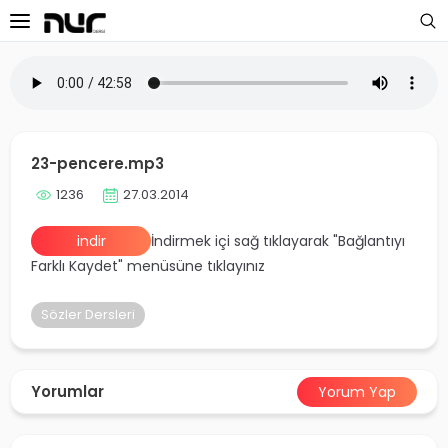
 Sayfa
oloji Dersleri
23-pencere.mp3
s Dersleri
1236
27.03.2014
 Dersler
indir
İndirmek içi sağ tıklayarak "Bağlantıyı
Farklı Kaydet" menüsüne tıklayınız
ek Dersleri
Sözler Dersleri
üntülü Dersler
i Dersler
Yorumlar
Yorum Yap
imler