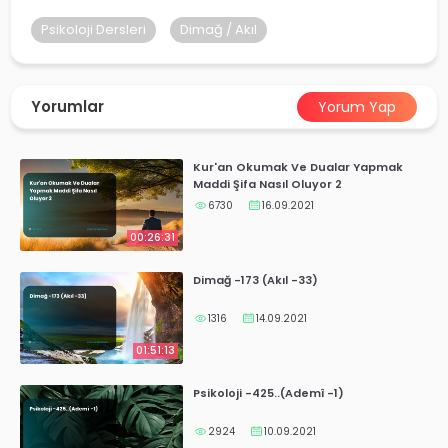
yalar
Psikoloji Dersleri
Dimağ / Akıl
Yorumlar
Yorum Yap
Kur'an Okumak Ve Dualar Yapmak
Maddi Şifa Nasıl Oluyor 2
6730
16.09.2021
00:26:31
Dimağ -173 (Akıl -33)
1316
14.09.2021
01:51:13
Psikoloji -425..(Ademî -1)
2924
10.09.2021