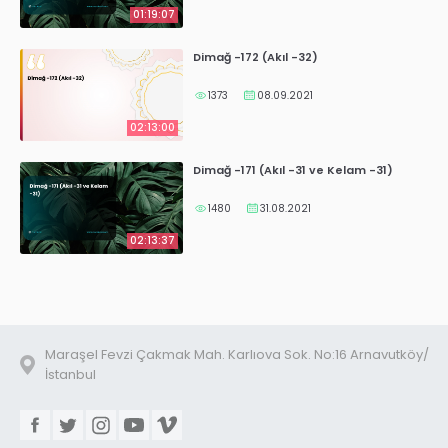
01:19:07
Dimağ -172 (Akıl -32)
1373
08.09.2021
02:13:00
Dimağ -171 (Akıl -31 ve Kelam -31)
1480
31.08.2021
02:13:37
Maraşel Fevzi Çakmak Mah. Karlıova Sok. No:16 Arnavutköy/
İstanbul