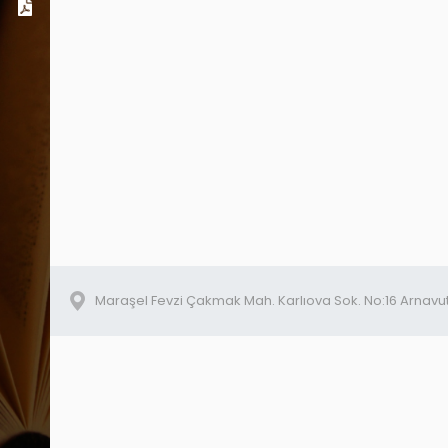
Dosyalar
Maraşel Fevzi Çakmak Mah. Karlıova Sok. No:16 Arnavu