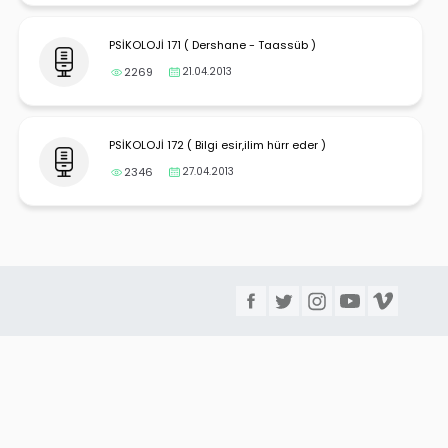
PSİKOLOJİ 171 ( Dershane - Taassüb )
2269
21.04.2013
PSİKOLOJİ 172 ( Bilgi esir,ilim hürr eder )
2346
27.04.2013