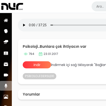
Ana Sayfa
Psikoloji Dersleri
Enfüs Dersleri
Psikoloji..Bunlara çok ihtiyacın var
Kısa Dersler
794
23.01.2017
Meslek Dersleri
indir
İndirmek içi sağ tıklayarak "Bağla
Görüntülü Dersler
PSİKOLOJİ DERSLERİ
Sesli Dersler
Yorumlar
Resimler