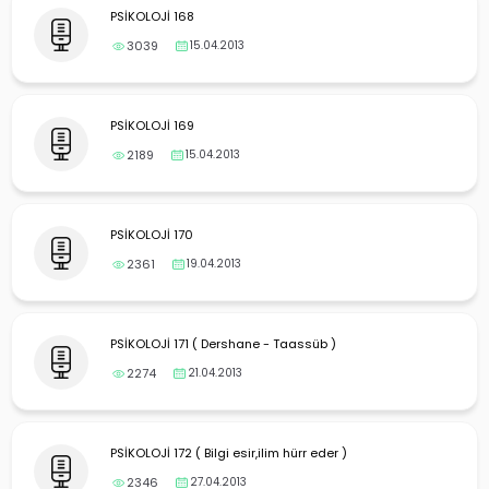
yalar
PSİKOLOJİ 168
3039
15.04.2013
PSİKOLOJİ 169
2189
15.04.2013
PSİKOLOJİ 170
2361
19.04.2013
PSİKOLOJİ 171 ( Dershane - Taassüb )
2274
21.04.2013
PSİKOLOJİ 172 ( Bilgi esir,ilim hürr eder )
2346
27.04.2013