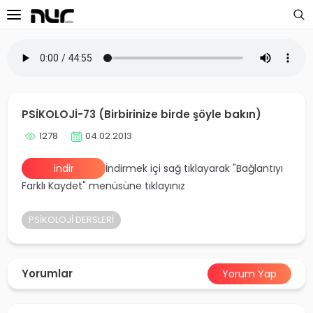
 Sayfa
oloji Dersleri
PSİKOLOJİ-73 (Birbirinize birde şöyle bakın)
s Dersleri
1278
04.02.2013
 Dersler
indir
İndirmek içi sağ tıklayarak "Bağlantıyı
Farklı Kaydet" menüsüne tıklayınız
ek Dersleri
PSİKOLOJİ DERSLERİ
üntülü Dersler
i Dersler
Yorumlar
Yorum Yap
imler