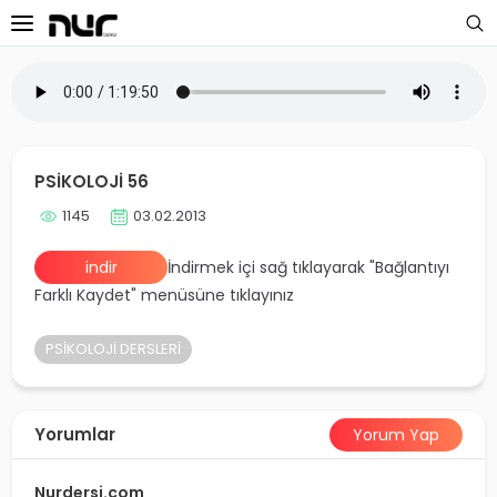
 Sayfa
oloji Dersleri
PSİKOLOJİ 56
s Dersleri
1145
03.02.2013
 Dersler
indir
İndirmek içi sağ tıklayarak "Bağlantıyı
Farklı Kaydet" menüsüne tıklayınız
ek Dersleri
PSİKOLOJİ DERSLERİ
üntülü Dersler
i Dersler
Yorumlar
Yorum Yap
imler
Nurdersi.com