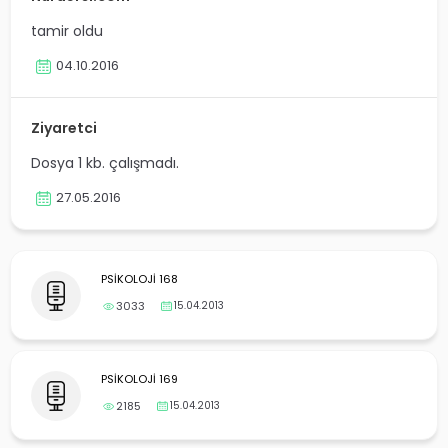
yalar
tamir oldu
04.10.2016
Ziyaretci
Dosya 1 kb. çalışmadı.
27.05.2016
PSİKOLOJİ 168
3033
15.04.2013
PSİKOLOJİ 169
2185
15.04.2013