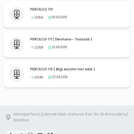
PSİKOLOJİ 170
2356
19.04.2013
PSİKOLOJİ 171 ( Dershane - Taassüb )
2268
21.04.2013
PSİKOLOJİ 172 ( Bilgi esir,ilim hürr eder )
2346
27.04.2013
Maraşel Fevzi Çakmak Mah. Karlıova Sok. No:16 Arnavutköy/
İstanbul