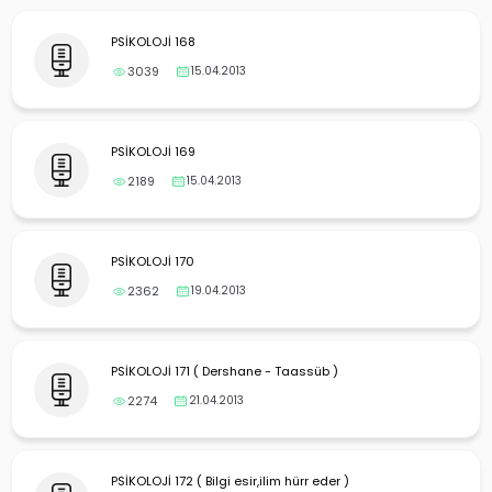
yalar
PSİKOLOJİ 168
3039
15.04.2013
PSİKOLOJİ 169
2189
15.04.2013
PSİKOLOJİ 170
2362
19.04.2013
PSİKOLOJİ 171 ( Dershane - Taassüb )
2274
21.04.2013
PSİKOLOJİ 172 ( Bilgi esir,ilim hürr eder )