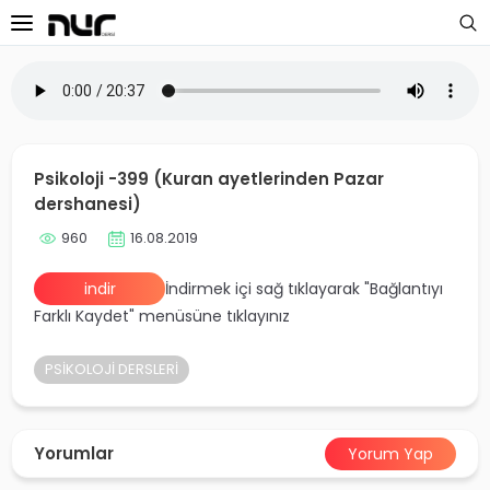
 Sayfa
oloji Dersleri
Psikoloji -399 (Kuran ayetlerinden Pazar
s Dersleri
dershanesi)
960
16.08.2019
 Dersler
indir
İndirmek içi sağ tıklayarak "Bağlantıyı
ek Dersleri
Farklı Kaydet" menüsüne tıklayınız
üntülü Dersler
PSİKOLOJİ DERSLERİ
i Dersler
imler
Yorumlar
Yorum Yap