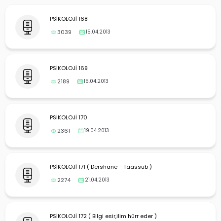
yalar
PSİKOLOJİ 168
3039
15.04.2013
PSİKOLOJİ 169
2189
15.04.2013
PSİKOLOJİ 170
2361
19.04.2013
PSİKOLOJİ 171 ( Dershane - Taassüb )
2274
21.04.2013
PSİKOLOJİ 172 ( Bilgi esir,ilim hürr eder )