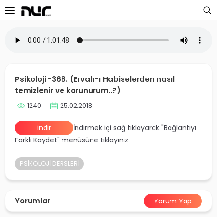
 Sayfa
oloji Dersleri
Psikoloji -368. (Ervah-ı Habiselerden nasıl
s Dersleri
temizlenir ve korunurum..?)
1240
25.02.2018
 Dersler
indir
İndirmek içi sağ tıklayarak "Bağlantıyı
ek Dersleri
Farklı Kaydet" menüsüne tıklayınız
üntülü Dersler
PSİKOLOJİ DERSLERİ
i Dersler
imler
Yorumlar
Yorum Yap