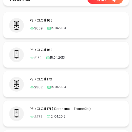
yalar
PSİKOLOJİ 168
3039
15.04.2013
PSİKOLOJİ 169
2189
15.04.2013
PSİKOLOJİ 170
2362
19.04.2013
PSİKOLOJİ 171 ( Dershane - Taassüb )
2274
21.04.2013