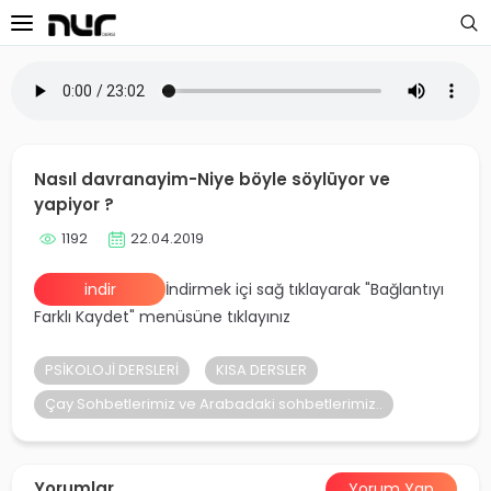
 Sayfa
oloji Dersleri
Nasıl davranayim-Niye böyle söylüyor ve
s Dersleri
yapiyor ?
1192
22.04.2019
 Dersler
indir
İndirmek içi sağ tıklayarak "Bağlantıyı
ek Dersleri
Farklı Kaydet" menüsüne tıklayınız
üntülü Dersler
PSİKOLOJİ DERSLERİ
KISA DERSLER
i Dersler
Çay Sohbetlerimiz ve Arabadaki sohbetlerimiz..
imler
Yorumlar
Yorum Yap