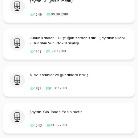
şeytan -31 (yasin-metin)
1249
09.08.2018
Ruhun Kanseri - Düştüğün Yerden Kalk - Şeytanın Silahı
- Günahın Vücuttaki Karşılığı
1749
19.07.2018
Ailevi sorunlar ve günahlara bakış
1787
08.07.2018
Şeytan-Cin-İnsan..Yasin metin..
1843
10.05.2018