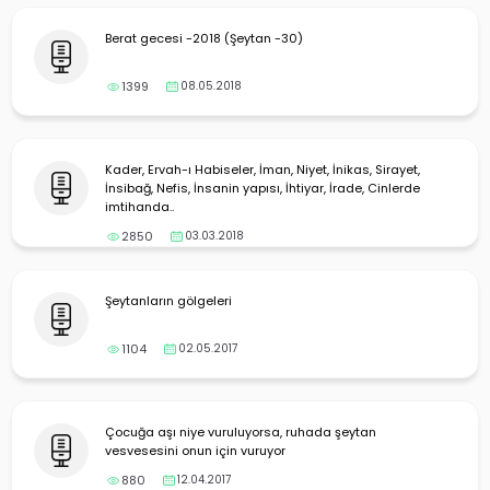
Berat gecesi -2018 (Şeytan -30)
1399
08.05.2018
Kader, Ervah-ı Habiseler, İman, Niyet, İnikas, Sirayet,
İnsibağ, Nefis, İnsanin yapısı, İhtiyar, İrade, Cinlerde
imtihanda..
2850
03.03.2018
Şeytanların gölgeleri
1104
02.05.2017
Çocuğa aşı niye vuruluyorsa, ruhada şeytan
vesvesesini onun için vuruyor
880
12.04.2017