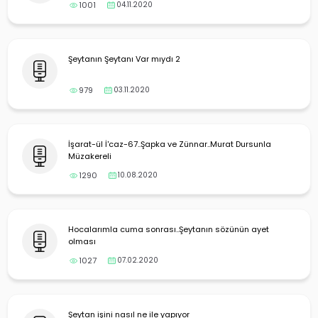
yalar
1001
04.11.2020
Şeytanın Şeytanı Var mıydı 2
979
03.11.2020
İşarat-ül İ'caz-67..Şapka ve Zünnar..Murat Dursunla
Müzakereli
1290
10.08.2020
Hocalarımla cuma sonrası..Şeytanın sözünün ayet
olması
1027
07.02.2020
Şeytan işini nasıl ne ile yapıyor