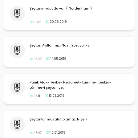
Şeytanın vücudu var. ( Nordenham )
1127
20.06.2019
Şeytan Akıllarımızı Nasıl Bozuyor -2
1397
14.05.2019
Panik Atak- Tevbe- Nedamet- Lümme-i tenkid-
Lümme-i şeytaniye..
1411
13.03.2019
Şeytanlar musalat olamaz..Niye ?
1347
10.01.2019