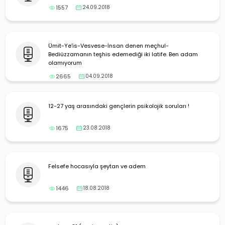
1557
24.09.2018
Ümit-Ye'is-Vesvese-İnsan denen meçhul-
Bediüzzamanın teşhis edemediği iki latife. Ben adam
olamıyorum
2665
04.09.2018
12-27 yaş arasındaki gençlerin psikolojik soruları !
1675
23.08.2018
Felsefe hocasıyla şeytan ve adem
1446
18.08.2018