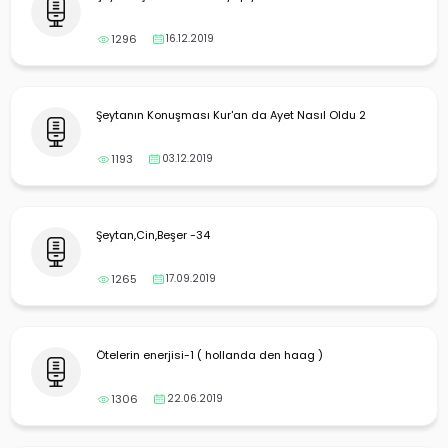
1296
16.12.2019
Şeytanın Konuşması Kur'an da Ayet Nasıl Oldu 2
1193
03.12.2019
Şeytan,Cin,Beşer -34
1265
17.09.2019
Ötelerin enerjisi-1 ( hollanda den haag )
1306
22.06.2019