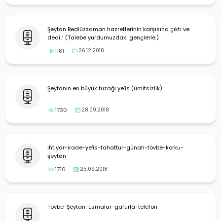
Şeytan Bediüzzaman hazretlerinin karşısına çıktı ve
dedi..! (Talebe yurdumuzdaki gençlerle.)
1181
26.12.2018
Şeytanın en büyük tuzağı ye’is (ümitsizlik).
1730
28.09.2018
ihtiyar-irade-ye'is-tahattur-günah-tövbe-korku-
şeytan
1710
25.09.2018
Tövbe-Şeytan-Esmalar-gafurla-telefon