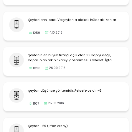
Şeytanların icadı..Ve şeytanla alakalı hülasalı izahlar
1259
14.10.2016
Şeytanın en büyük tuzağı açık olan 99 kapıyı değil,
kapalı olan tek bir kapıyı göstermesi...Cehalet...İğfal
1098
26.09.2016
şeytan düşünce yöntemidir..Felsefe ve din-6
1107
25.03.2016
Şeytan -29 (irfan ersoy)