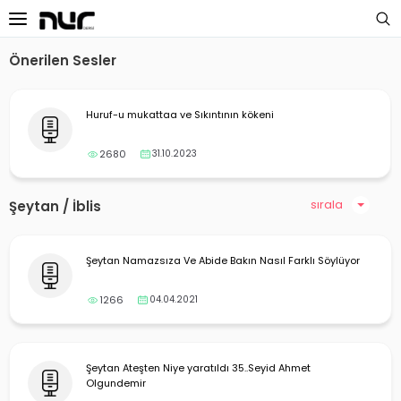
Önerilen Sesler
 Sayfa
Huruf-u mukattaa ve Sıkıntının kökeni
oloji Dersleri
2680
31.10.2023
s Dersleri
 Dersler
sırala
Şeytan / İblis
ek Dersleri
Şeytan Namazsıza Ve Abide Bakın Nasıl Farklı Söylüyor
üntülü Dersler
1266
04.04.2021
i Dersler
imler
Şeytan Ateşten Niye yaratıldı 35..Seyid Ahmet
Olgundemir