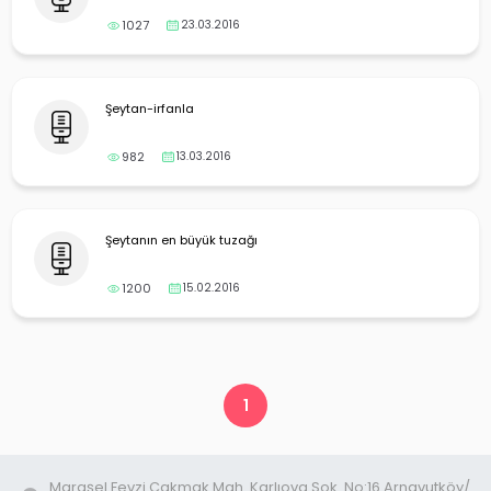
1027
23.03.2016
Şeytan-irfanla
982
13.03.2016
Şeytanın en büyük tuzağı
1200
15.02.2016
1
Maraşel Fevzi Çakmak Mah. Karlıova Sok. No:16 Arnavutköy/