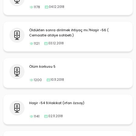
1178
04.12.2018
Öldükten sonra dirilmek ihtiyaç mı.?Haşir -56 (
Cemaatle atölye sohbeti.)
1121
03.12.2018
Ölüm korkusu 5
1200
10.11.2018
Haşir -54 9.Hakikat (irfan özsoy)
1141
02.11.2018