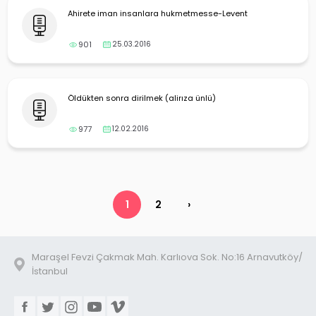
Ahirete iman insanlara hukmetmesse-Levent
901
25.03.2016
Öldükten sonra dirilmek (alirıza ünlü)
977
12.02.2016
1
2
›
Maraşel Fevzi Çakmak Mah. Karlıova Sok. No:16 Arnavutköy/
İstanbul