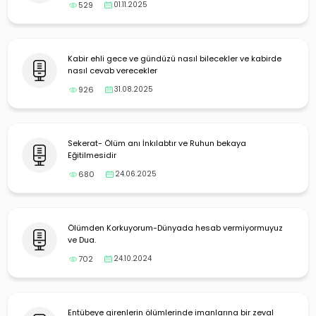
yalar
529
01.11.2025
Kabir ehli gece ve gündüzü nasıl bilecekler ve kabirde
nasıl cevab verecekler
926
31.08.2025
Sekerat- Ölüm anı İnkılabtır ve Ruhun bekaya
Eğitilmesidir
680
24.06.2025
Ölümden Korkuyorum-Dünyada hesab vermiyormuyuz
ve Dua.
702
24.10.2024
Entübeye girenlerin ölümlerinde imanlarına bir zeval