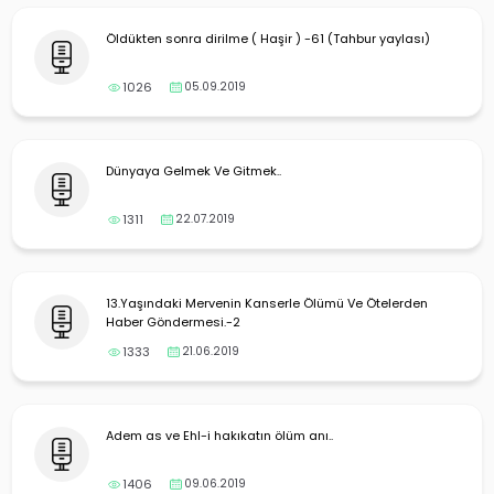
Öldükten sonra dirilme ( Haşir ) -61 (Tahbur yaylası)
1026
05.09.2019
Dünyaya Gelmek Ve Gitmek..
1311
22.07.2019
13.Yaşındaki Mervenin Kanserle Ölümü Ve Ötelerden
Haber Göndermesi.-2
1333
21.06.2019
Adem as ve Ehl-i hakıkatın ölüm anı..
1406
09.06.2019