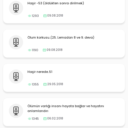
Haşir -53 (öldükten sonra dirilmek)
1293
09.08.2018
Ölum korkusu..(25. Lemadan 8 ve 9. deva)
1190
09.08.2018
Haşir nerede..51
1355
29.05.2018
Ölümün varlığı insanı hayata bağlar ve hayatını
anlamlandırı
1345
06.02.2018