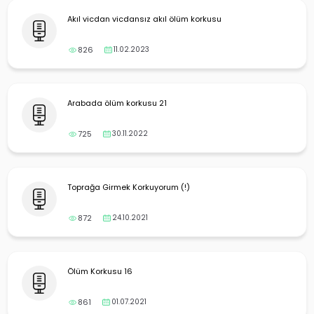
Akıl vicdan vicdansız akıl ölüm korkusu
826
11.02.2023
Arabada ölüm korkusu 21
725
30.11.2022
Toprağa Girmek Korkuyorum (!)
872
24.10.2021
Ölüm Korkusu 16
861
01.07.2021