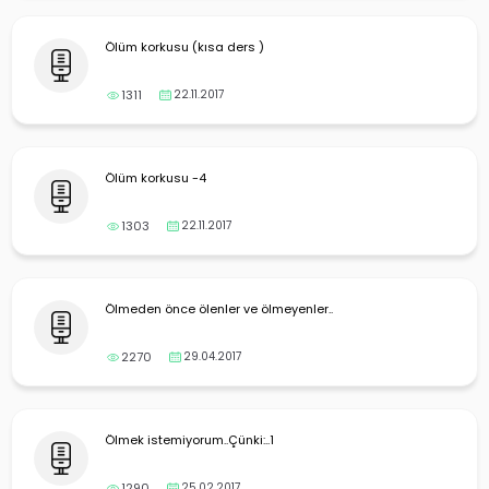
Ölüm korkusu (kısa ders )
1311
22.11.2017
Ölüm korkusu -4
1303
22.11.2017
Ölmeden önce ölenler ve ölmeyenler..
2270
29.04.2017
Ölmek istemiyorum..Çünki:..1
1290
25.02.2017