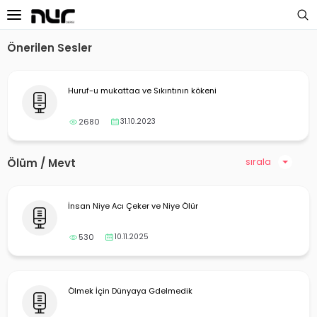
Önerilen Sesler
 Sayfa
Huruf-u mukattaa ve Sıkıntının kökeni
oloji Dersleri
2680
31.10.2023
s Dersleri
 Dersler
sırala
Ölüm / Mevt
ek Dersleri
İnsan Niye Acı Çeker ve Niye Ölür
üntülü Dersler
530
10.11.2025
i Dersler
imler
Ölmek İçin Dünyaya Gdelmedik