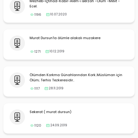
Mezheb-İçtihad-Kabir-Alem-i Berzah -Ölüm -Mevt -
Ecel.
1196
10.07.2020
Murat Dursun'la ölümle alakalı muzakere
1271
10.12.2019
Ölümden Korkma Günahlarından Kork..Müslüman için
Ölüm; Terhis Tezkeresidir..
1117
28.11.2019
Sekerat ( murat dursun)
1120
24.09.2019