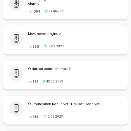
olurmu
1084
24.06.2023
Mevt hayatın içinde 1
866
12.02.2023
Öldükten sonra dirilmek 71
833
12.02.2023
Ölümün sureti Kanuniyeti-Hakikatı-Mahiyeti
788
12.02.2023