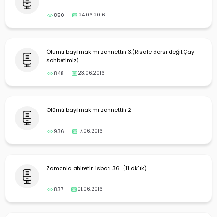
850
24.06.2016
Ölümü bayılmak mı zannettin 3.(Risale dersi değil.Çay
sohbetimiz)
848
23.06.2016
Ölümü bayılmak mı zannettin 2
936
17.06.2016
Zamanla ahiretin isbatı 36 ..(11 dk'lık)
837
01.06.2016