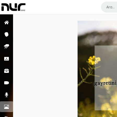
Ana Sayfa
Psikoloji Dersleri
Enfüs Dersleri
Kısa Dersler
Meslek Dersleri
Görüntülü Dersler
Sesli Dersler
Resimler