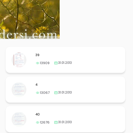
39
13909
31.01.2013
4
13067
31.01.2013
40
12676
31.01.2013