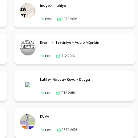
İnayet-i İlahiye
1298
20.12.2016
Evamir-i Tekviniye - Vacib Mümkin
1331
14.12.2016
Latife- Hassa- Kuva - Duygu
1331
10.12.2016
KUVA
1399
05.12.2016