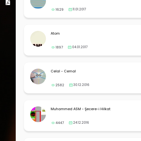
Dosyalar
1629
11.01.2017
Atom
1897
04.01.2017
Celal - Cemal
2582
30.12.2016
Muhammed ASM - Şecere-i Hilkat
4447
24.12.2016