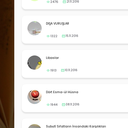
2476
21.11.2016
DIŞA VURUŞLAR
1322
15.11.2016
Libaslar
1913
10.11.2016
Dört Esma-ül Hüsna
1944
08.11.2016
Subutî Sıfatların İnsandaki Karşılıkları