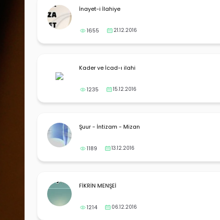
İnayet-i İlahiye
1655
21.12.2016
Kader ve İcad-ı ilahi
1235
15.12.2016
Şuur - İntizam - Mizan
1189
13.12.2016
FİKRİN MENŞEİ
1214
06.12.2016