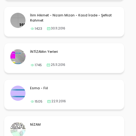
İlim Hikmet - Nizam Mizan - Kasd İrade - Şefkat
Rahmet
1423
30.11.2016
İNTİZAMın Yerleri
1745
25.11.2016
Esma - Fiil
1505
22.11.2016
NİZAM