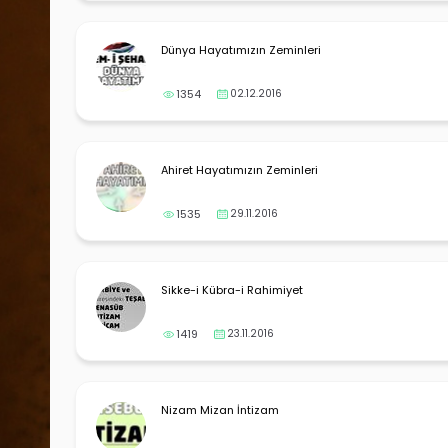
Dünya Hayatımızın Zeminleri
1354
02.12.2016
Ahiret Hayatımızın Zeminleri
1535
29.11.2016
Sikke-i Kübra-i Rahimiyet
1419
23.11.2016
Nizam Mizan İntizam