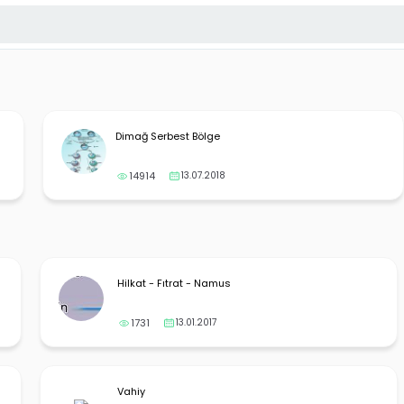
Dimağ Serbest Bölge
14914
13.07.2018
Hilkat - Fıtrat - Namus
1731
13.01.2017
Vahiy