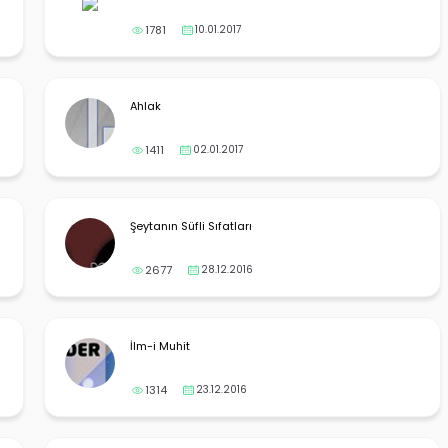
1781
10.01.2017
Ahlak
1411
02.01.2017
Şeytanın Süfli Sıfatları
2677
28.12.2016
İlm-i Muhit
1314
23.12.2016