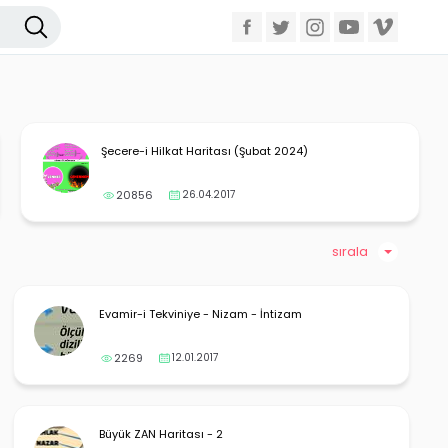
Şecere-i Hilkat Haritası (Şubat 2024)
20856
26.04.2017
sırala
Evamir-i Tekviniye - Nizam - İntizam
2269
12.01.2017
Büyük ZAN Haritası - 2