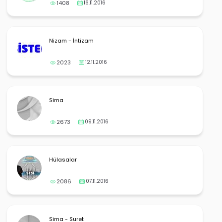
1408
16.11.2016
Nizam - İntizam
2023
12.11.2016
Sima
2673
09.11.2016
Hülasalar
2086
07.11.2016
Sima - Suret