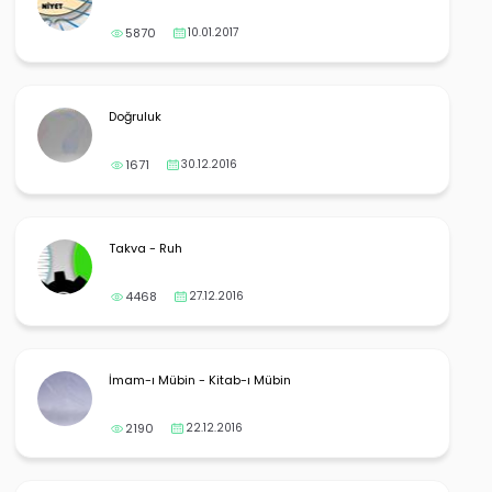
5870
10.01.2017
Doğruluk
1671
30.12.2016
Takva - Ruh
4468
27.12.2016
İmam-ı Mübin - Kitab-ı Mübin
2190
22.12.2016