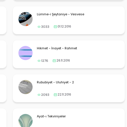
Lümme-i Şeytaniye - Vesvese
3033
01.12.2016
Hikmet - İnayet - Rahmet
1276
26.11.2016
Rububiyet - Uluhiyet - 2
2093
22.11.2016
Ayat-ı Tekviniyeler