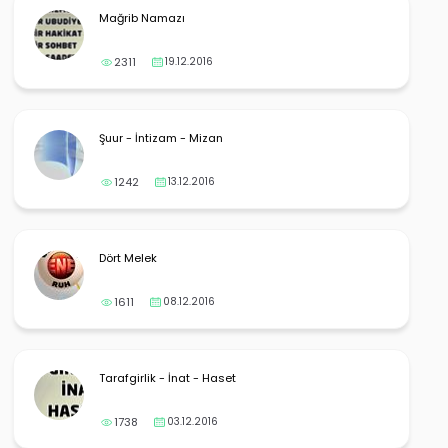
Mağrib Namazı
2311
19.12.2016
Şuur - İntizam - Mizan
1242
13.12.2016
Dört Melek
1611
08.12.2016
Tarafgirlik - İnat - Haset
1738
03.12.2016