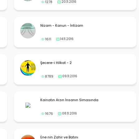
1278
20.11.2016
Nizam - Kanun - İntizam
1611
14.11.2016
Şecere-i Hilkat - 2
8789
09.11.2016
Kainatın Arzın İnsanın Simasında
1676
08.11.2016
Ene nin Zahir ve Batını