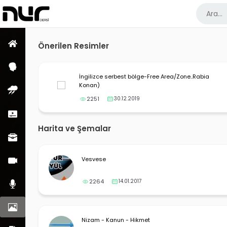
Ana Sayfa
Önerilen Resimler
Psikoloji Dersleri
İngilizce serbest bölge-Free Area/Zone..Rabia
Konan)
Enfüs Dersleri
2251
30.12.2019
Kısa Dersler
Harita ve Şemalar
Meslek Dersleri
Görüntülü Dersler
Vesvese
2264
14.01.2017
Sesli Dersler
Resimler
Nizam - Kanun - Hikmet