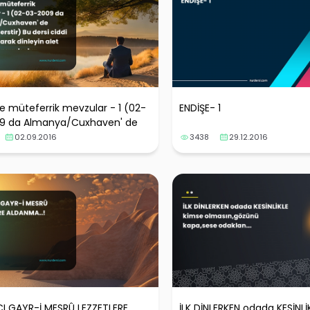
ve müteferrik mevzular - 1 (02-
ENDİŞE- 1
9 da Almanya/Cuxhaven' de
 derstir) Bu dersi ciddi nazara
02.09.2016
3438
29.12.2016
dinleyin alet olmayın,uyanık
I GAYR-İ MESRÛ LEZZETLERE
İLK DİNLERKEN odada KESİNLİ