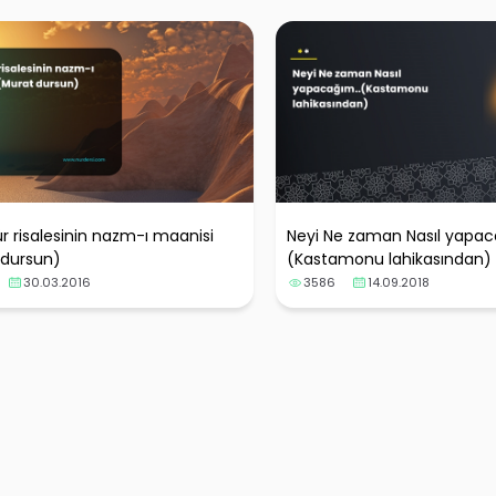
r risalesinin nazm-ı maanisi
Neyi Ne zaman Nasıl yapac
 dursun)
(Kastamonu lahikasından)
30.03.2016
3586
14.09.2018