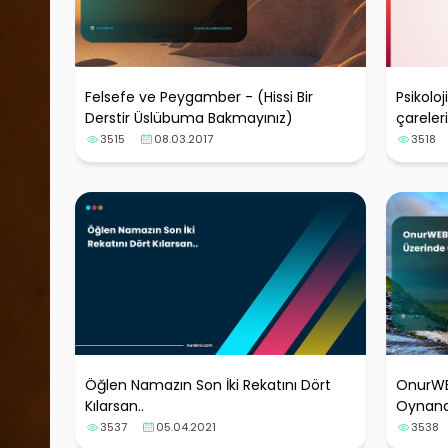
Felsefe ve Peygamber - (Hissi Bir
Psikoloj
Derstir Üslübuma Bakmayınız)
çareleri
3515
08.03.2017
3518
Öğlen Namazın Son İki Rekatını Dört
OnurWE
Kılarsan..
Oynana
3537
05.04.2021
3538