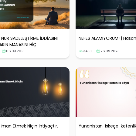
İ NUR SADELEŞTİRME İDDİASINI
NEFES ALAMIYORUM! | Hasan
ARIN MANASINI HİÇ
IKLARININ İFADESİDİR 5
06.03.2013
3483
26.09.2023
 İman Etmek Niçin İhtiyaçtır.
Yunanistan-iskeçe-ketenli