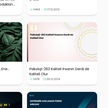
daklan...
3466
17.12.2012
.Ene...
Psikoloji-263 Kaliteli İnsanın Derdi de
Kaliteli Olur
3478
05.12.2014