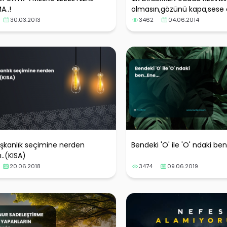
..!
olmasın,gözünü kapa,sese o
30.03.2013
3462
04.06.2014
şkanlık seçimine nerden
Bendeki 'O' ile 'O' ndaki ben.
..(KISA)
20.06.2018
3474
09.06.2019