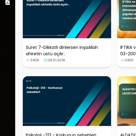
Dosyalar
Suret 7-Dikkatli dinlersen inşaAllah
İFTİRA 
ahiretin üstü açılır..
03-200
yapılan
3426
28.01.2016
3430
alarak 
olun
Psikoloji -213 - Korkunun sebebleri
ALDATIC