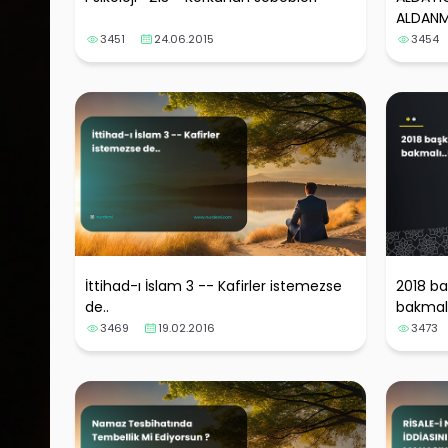
ALDANMA
3451
24.06.2015
3454
İttihad-ı İslam 3 -- Kafirler istemezse
2018 ba
de..
bakmalı
3469
19.02.2016
3473