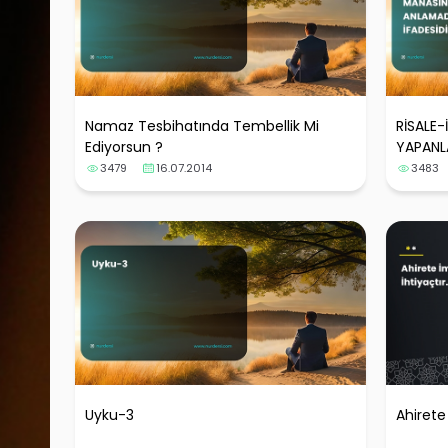
Namaz Tesbihatında Tembellik Mi
RİSALE-
Ediyorsun ?
YAPANL
ANLAMAD
3479
16.07.2014
3483
Uyku-3
Ahirete