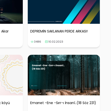
 Akar
DEPREMİN SAKLANAN PERDE ARKASI!
3486
10.02.2023
k köyü
Emanet -Ene -Sırr-ı İnsanî..(18 Söz 231)