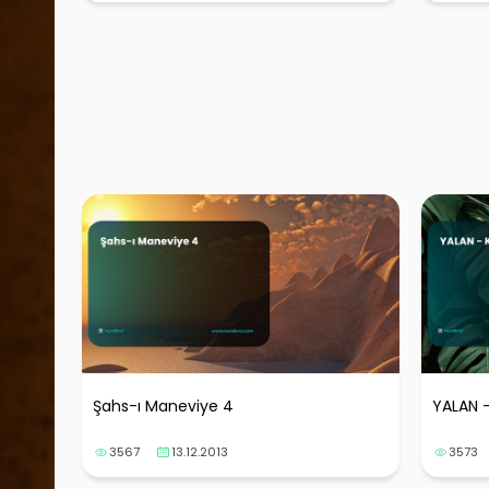
Şahs-ı Maneviye 4
YALAN -
3567
13.12.2013
3573