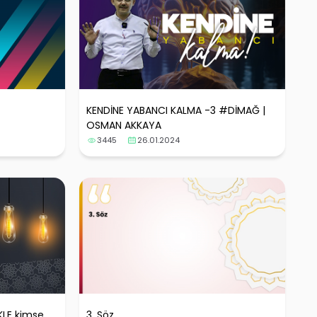
KENDİNE YABANCI KALMA -3 #DİMAĞ |
OSMAN AKKAYA
3445
26.01.2024
KLE kimse
3. Söz