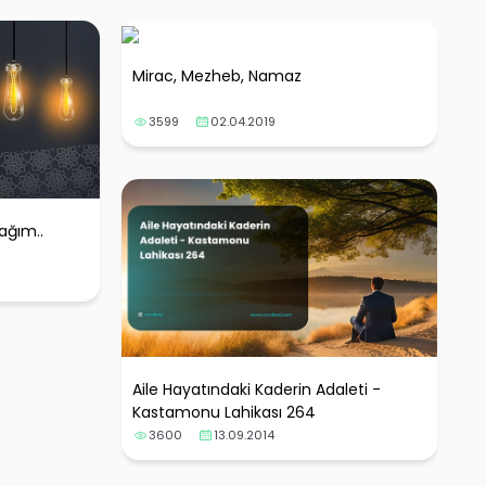
Mirac, Mezheb, Namaz
3599
02.04.2019
ağım..
Aile Hayatındaki Kaderin Adaleti -
Kastamonu Lahikası 264
3600
13.09.2014