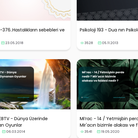
i-376..Hastalıkların sebebleri ve
Psikoloji 193 - Dua nın Psiko
23.05.2018
3528
05.11.2013
BTV - Dünya Üzerinde
Mi’rac - 14 / Yetmişbin per
n Oyunlar
Mir'acın bizimle alakası ve f
?
06.03.2014
3541
19.05.2020