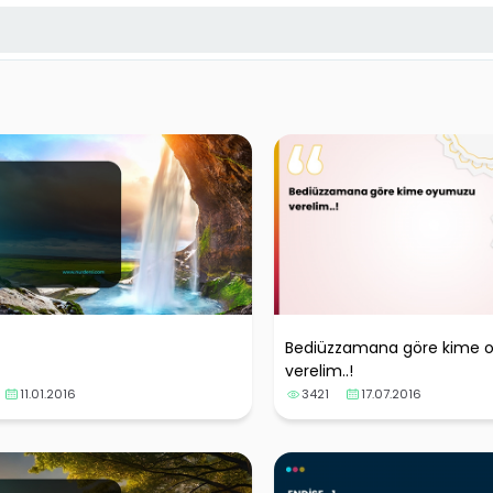
Bediüzzamana göre kime
verelim..!
11.01.2016
3421
17.07.2016