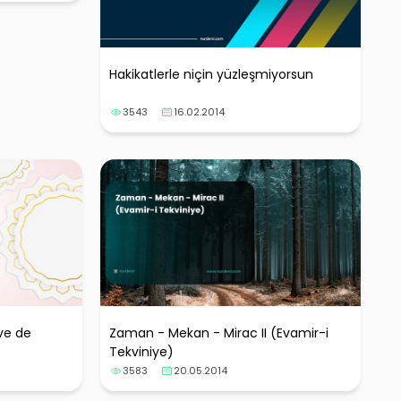
Hakikatlerle niçin yüzleşmiyorsun
3543
16.02.2014
ve de
Zaman - Mekan - Mirac II (Evamir-i
Tekviniye)
3583
20.05.2014