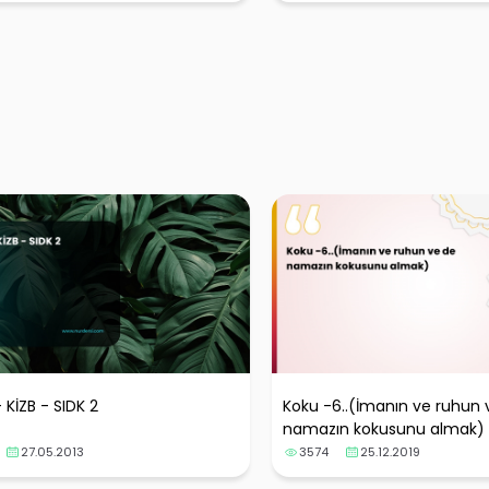
 KİZB - SIDK 2
Koku -6..(İmanın ve ruhun 
namazın kokusunu almak)
27.05.2013
3574
25.12.2019