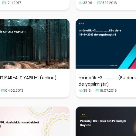
12.11.2017
3506
18.12.2013
HTİYAR-ALT YAPILI-1 (ehline)
münafik -2 ................(Bu d
de yapılmıştır)
04.02.2013
3513
16.07.2016