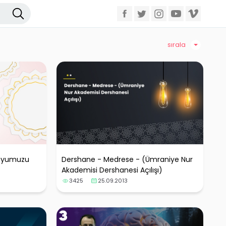
sırala
 oyumuzu
Dershane - Medrese - (Ümraniye Nur
Akademisi Dershanesi Açılışı)
3425
25.09.2013