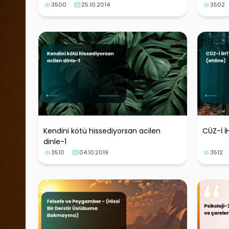
3500
25.10.2014
3502
Kendini kötü hissediyorsan acilen
CÜZ-İ İ
dinle-1
3510
04.10.2019
3512