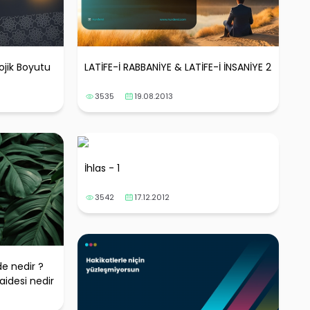
lojik Boyutu
LATİFE-İ RABBANİYE & LATİFE-İ İNSANİYE 2
3535
19.08.2013
İhlas - 1
3542
17.12.2012
de nedir ?
aidesi nedir