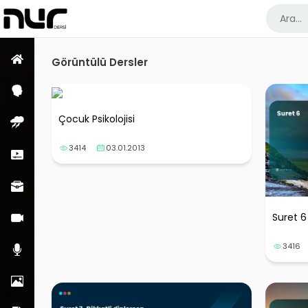
Ana Sayfa
Görüntülü Dersler
Psikoloji Dersleri
Çocuk Psikolojisi
Enfüs Dersleri
3414
03.01.2013
Kısa Dersler
Meslek Dersleri
Suret 6
Görüntülü Dersler
3416
Sesli Dersler
Resimler