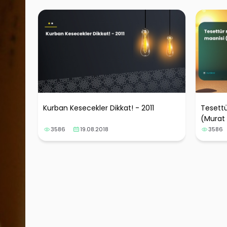
Kurban Kesecekler Dikkat! - 2011
Tesettü
(Murat
3586
19.08.2018
3586