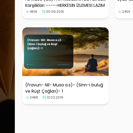
Karşılıkları -----HERKESİN İZLEMESİ LAZIM
4816
30.06.2015
2455
(Fravun- Nil- Musa a.s)- (Sinn-i buluğ
ve Rüşt Çağları)- 1
2488
13.03.2019