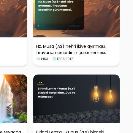
Hz. Musa (AS) nehri ikiye ayırması,
firavunun cesedinin çürümemesi.
1453
17.03.2017
de revacda
Birinci Lem’a -Yunus (a.s) bizdeki