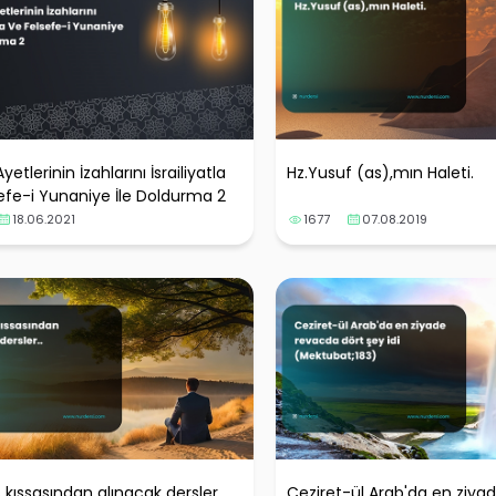
yetlerinin İzahlarını İsrailiyatla
Hz.Yusuf (as),mın Haleti.
efe-i Yunaniye İle Doldurma 2
18.06.2021
1677
07.08.2019
 kıssasından alınacak dersler..
Ceziret-ül Arab'da en ziya