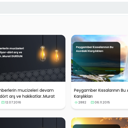
berlerin mucizeleri devam
Peygamber Kıssalarının Bu A
dört arş ve hakikatlar..Murat
Karşılıkları
N
12.07.2016
2882
06.11.2015