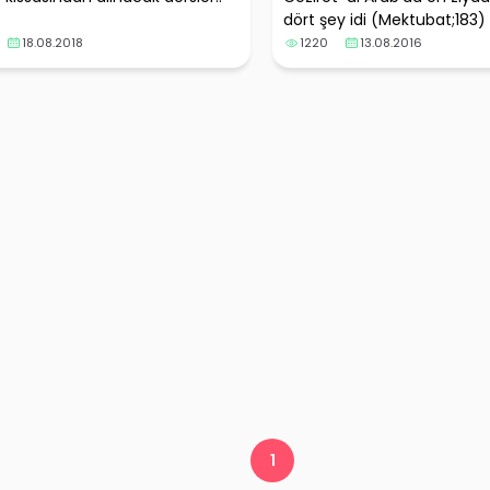
dört şey idi (Mektubat;183)
18.08.2018
1220
13.08.2016
1