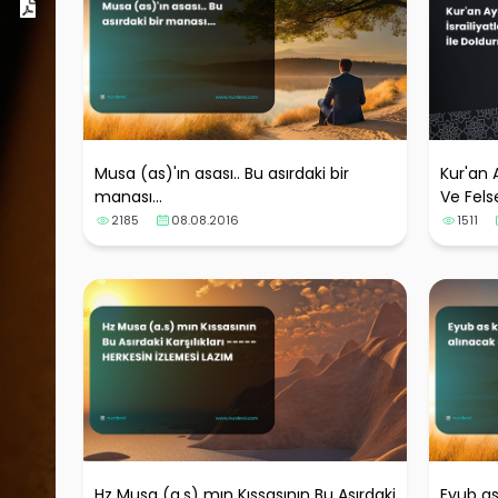
Dosyalar
Musa (as)'ın asası.. Bu asırdaki bir
Kur'an A
manası...
Ve Fels
2185
08.08.2016
1511
Hz Musa (a.s) mın Kıssasının Bu Asırdaki
Eyub as