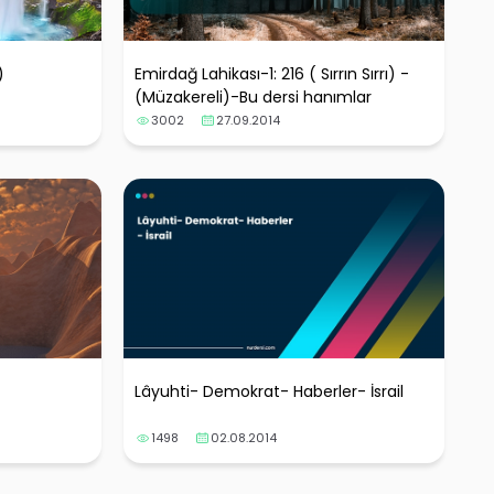
)
Emirdağ Lahikası-1: 216 ( Sırrın Sırrı) -
(Müzakereli)-Bu dersi hanımlar
istemişti.
3002
27.09.2014
Lâyuhti- Demokrat- Haberler- İsrail
1498
02.08.2014