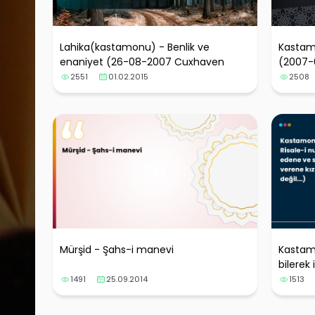
Lahika(kastamonu) - Benlik ve
Kastam
enaniyet (26-08-2007 Cuxhaven
(2007-0
dersi)
arzusuy
2551
01.02.2015
2508
Mürşid - Şahs-i manevi
Kastamo
bilerek
zarar v
1491
25.09.2014
1513
değil...)