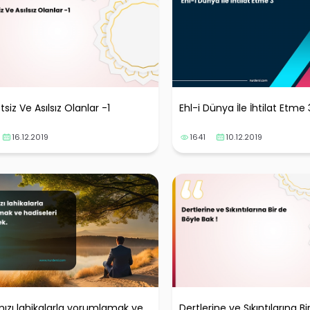
siz Ve Asılsız Olanlar -1
Ehl-i Dünya İle İhtilat Etme 
16.12.2019
1641
10.12.2019
ızı lahikalarla yorumlamak ve
Dertlerine ve Sıkıntılarına B