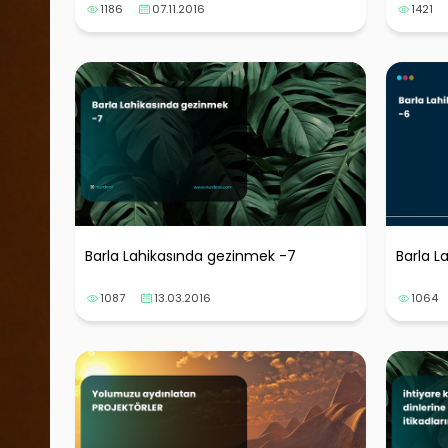
1186
07.11.2016
1421
Barla Lahikasında gezinmek -7
Barla L
1087
13.03.2016
1064