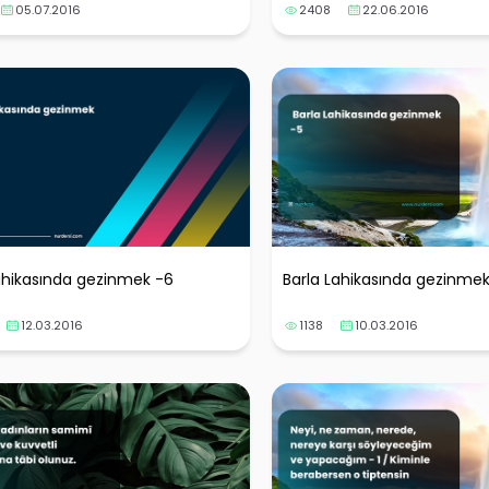
inşaAllah
05.07.2016
2408
22.06.2016
ahikasında gezinmek -6
Barla Lahikasında gezinmek
12.03.2016
1138
10.03.2016