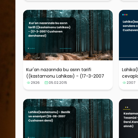
Kur'an nazarında bu asrın tarifi
Lahika(
((kastamonu Lahikası) - (17-3-2007
cevapl
Cuxhaven dershanesi)
dersha
2926
05.02.2015
2307