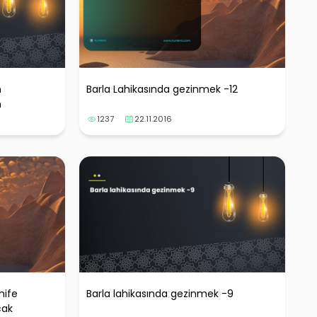
n
Barla Lahikasında gezinmek -12
n
1237
22.11.2016
hife
Barla lahikasında gezinmek -9
cak