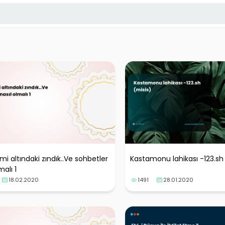
smi altındaki zındık..Ve sohbetler
Kastamonu lahikası -123.sh
malı 1
18.02.2020
1491
28.01.2020