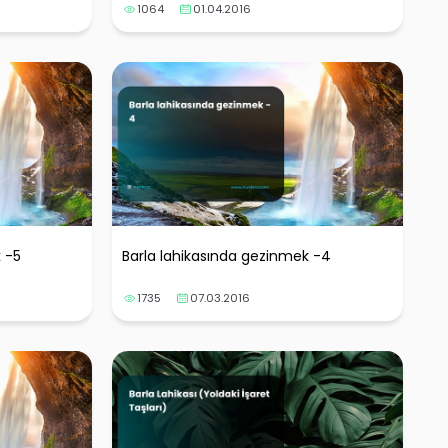
1064
01.04.2016
 -5
Barla lahikasında gezinmek -4
1735
07.03.2016