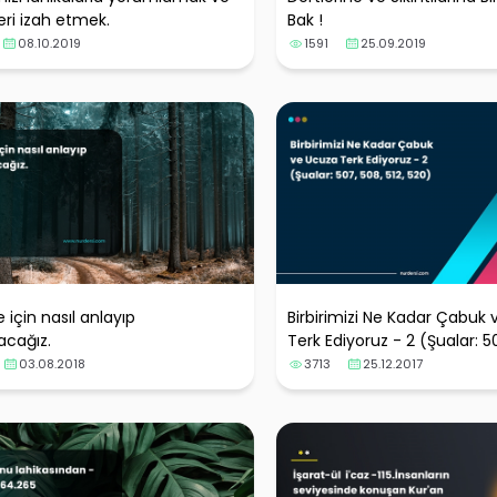
eri izah etmek.
Bak !
08.10.2019
1591
25.09.2019
 için nasıl anlayıp
Birbirimizi Ne Kadar Çabuk
acağız.
Terk Ediyoruz - 2 (Şualar: 50
520)
03.08.2018
3713
25.12.2017