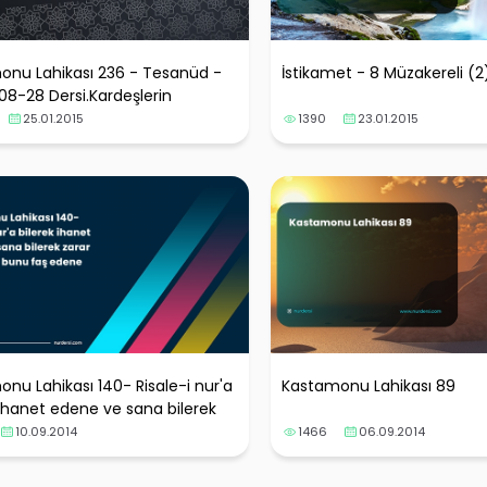
onu Lahikası 236 - Tesanüd -
İstikamet - 8 Müzakereli (2
8-28 Dersi.Kardeşlerin
la öne alındı)
25.01.2015
1390
23.01.2015
nu Lahikası 140- Risale-i nur'a
Kastamonu Lahikası 89
 ihanet edene ve sana bilerek
erene kız bunu faş edene
10.09.2014
1466
06.09.2014