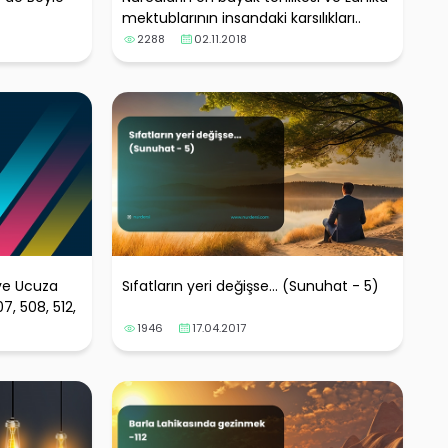
mektublarının insandaki karsılıkları..
2288
02.11.2018
 ve Ucuza
Sıfatların yeri değişse... (Sunuhat - 5)
7, 508, 512,
1946
17.04.2017