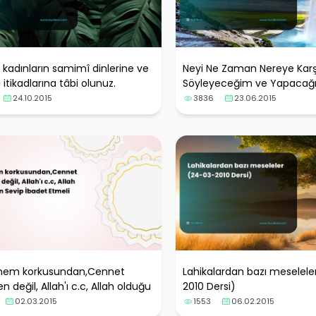
e kadınların samimî dinlerine ve
Neyi Ne Zaman Nereye Karş
 itikadlarına tâbi olunuz.
Söyleyeceğim ve Yapacağ
24.10.2015
3836
23.06.2015
em korkusundan,Cennet
Lahikalardan bazı meselele
 değil, Allah'ı c.c, Allah olduğu
2010 Dersi)
vip İbadet Etmeli
02.03.2015
1553
06.02.2015