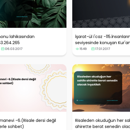
onu lahikasından
İşarat-ül i'caz -115.İnsanları
63.264.265
seviyesinde konuşan Kur'a
06.03.2017
1549
17.01.2017
manevi -6.(Risale dersi değil
Risaleden okuduğun her sa
erle sohbet)
ahirette berat senedin ola