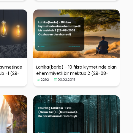
a kıymetinde
Lahika(barla) - 10 fıkra kıymetinde olan
ub -1 (29-
ehemmiyetli bir mektub 2 (29-08-
nesi)
2009 Cuxhaven dershanesi)
2292
03.02.2015