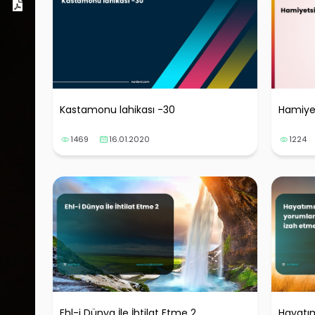
Dosyalar
Kastamonu lahikası -30
Hamiyet
1469
16.01.2020
1224
Ehl-i Dünya İle İhtilat Etme 2
Hayatım