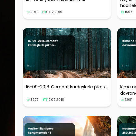
hadisel
2011
01.12.2019
1597
16-09-2018..Cemaat kardeşlerle piknik..
Kime ne
davran
3979
17.09.2018
3981