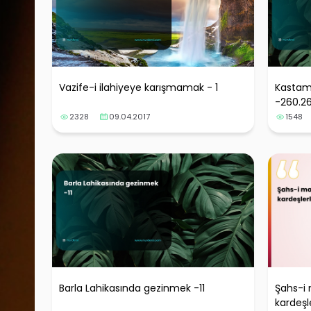
Vazife-i ilahiyeye karışmamak - 1
Kastam
-260.2
2328
09.04.2017
1548
Barla Lahikasında gezinmek -11
Şahs-i 
kardeşl