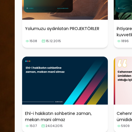
Yolumuzu aydınlatan PROJEKTÖRLER
ihtiyar
kuvvetli
1508
15.12.2015
1896
Ehl-i hakikatın sohbetine zaman,
Cehenn
mekan mani olmaz
ümididen
için Se
1507
24.04.2015
5909