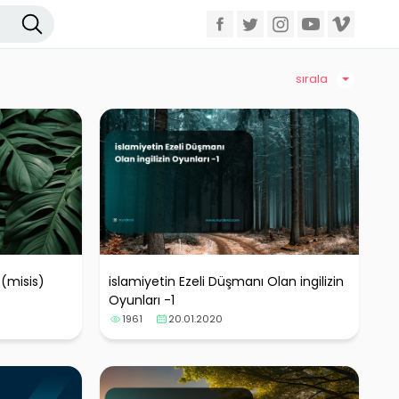
sırala
 (misis)
islamiyetin Ezeli Düşmanı Olan ingilizin
Oyunları -1
1961
20.01.2020