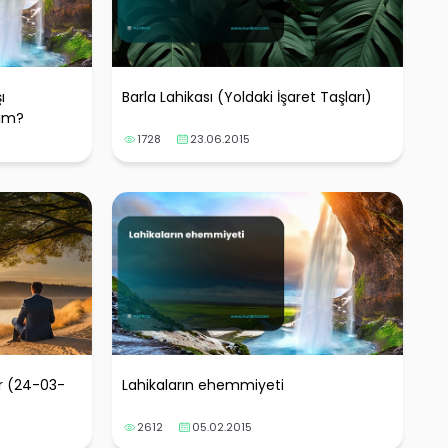
ı
Barla Lahikası (Yoldaki İşaret Taşları)
ım?
1728
23.06.2015
r (24-03-
Lahikaların ehemmiyeti
2612
05.02.2015