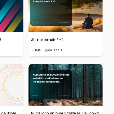
3
Ahmak kimdir ? -2
1615
08.12.2019
ir de Böyle
Nurcuların en büyük tehlikesi ve Lahika