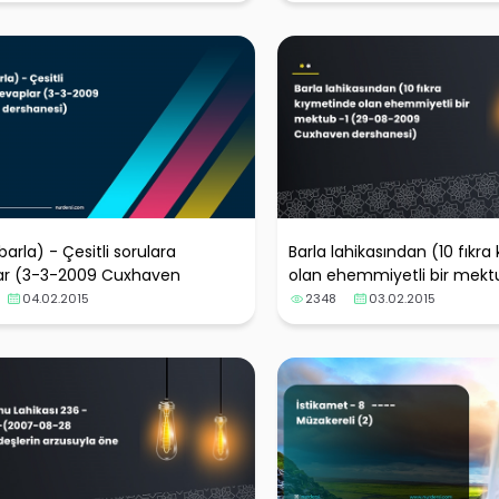
barla) - Çesitli sorulara
Barla lahikasından (10 fıkr
ar (3-3-2009 Cuxhaven
olan ehemmiyetli bir mekt
nesi)
08-2009 Cuxhaven dersha
04.02.2015
2348
03.02.2015